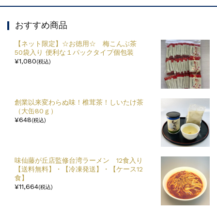
おすすめ商品
【ネット限定】☆お徳用☆ 梅こんぶ茶
50袋入り 便利な１パックタイプ個包装
¥1,080
(税込)
創業以来変わらぬ味！椎茸茶！しいたけ茶
（大缶80ｇ）
¥648
(税込)
味仙藤が丘店監修台湾ラーメン 12食入り
【送料無料】・【冷凍発送】・【ケース12
食】
¥11,664
(税込)